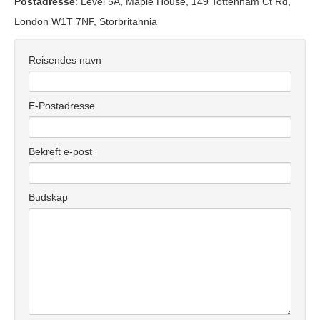
Postadresse
: Level 5A, Maple House, 149 Tottenham Ct Rd,
London W1T 7NF, Storbritannia
Reisendes navn
E-Postadresse
Bekreft e-post
Budskap