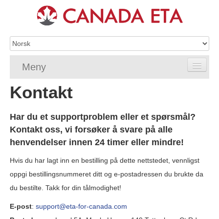
Meny
Kontakt
Home
eTA-søknad
Har du et supportproblem eller et spørsmål?
Kontakt oss, vi forsøker å svare på alle
eTA-krav
henvendelser innen 24 timer eller mindre!
Vanlige spørsmål om eTA
Hvis du har lagt inn en bestilling på dette nettstedet, vennligst
oppgi bestillingsnummeret ditt og e-postadressen du brukte da
Sjekk eTA-status
du bestilte. Takk for din tålmodighet!
eTA-ressurser
E-post
:
support@eta-for-canada.com
Kontakt