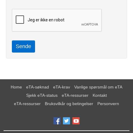
Sende
Home
eTA-søknad
eTA-krav
Vanlige spørsmål om eTA
Sjekk eTA-status
eTA-ressurser
Kontakt
eTA-ressurser
Bruksvilkår og betingelser
Personvern