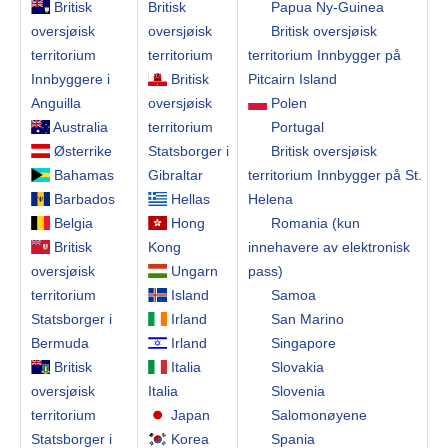
Britisk
Britisk
Papua Ny-Guinea
oversjøisk
oversjøisk
Britisk oversjøisk
territorium
territorium
territorium Innbygger på
Innbyggere i
Britisk
Pitcairn Island
Anguilla
oversjøisk
Polen
Australia
territorium
Portugal
Østerrike
Statsborger i
Britisk oversjøisk
Bahamas
Gibraltar
territorium Innbygger på St.
Barbados
Hellas
Helena
Belgia
Hong
Romania (kun
Britisk
Kong
innehavere av elektronisk
oversjøisk
Ungarn
pass)
territorium
Island
Samoa
Statsborger i
Irland
San Marino
Bermuda
Irland
Singapore
Britisk
Italia
Slovakia
oversjøisk
Italia
Slovenia
territorium
Japan
Salomonøyene
Statsborger i
Korea
Spania