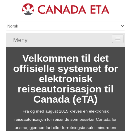
Meny
Home
Velkommen til det
offisielle systemet for
eTA-søknad
elektronisk
eTA-krav
reiseautorisasjon til
Vanlige spørsmål om eTA
Canada (eTA)
Sjekk eTA-status
Fra og med august 2015 kreves en elektronisk
eTA-ressurser
reiseautorisasjon for reisende som besøker Canada for
turisme, gjennomfart eller forretningsbesøk i mindre enn
Kontakt