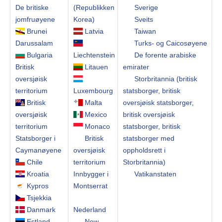
De britiske
(Republikken
Sverige
jomfruøyene
Korea)
Sveits
Brunei
Latvia
Taiwan
Darussalam
Turks- og Caicosøyene
Bulgaria
Liechtenstein
De forente arabiske
Britisk
Litauen
emirater
oversjøisk
Storbritannia (britisk
territorium
Luxembourg
statsborger, britisk
Britisk
Malta
oversjøisk statsborger,
oversjøisk
Mexico
britisk oversjøisk
territorium
Monaco
statsborger, britisk
Statsborger i
Britisk
statsborger med
Caymanøyene
oversjøisk
oppholdsrett i
Chile
territorium
Storbritannia)
Kroatia
Innbygger i
Vatikanstaten
Kypros
Montserrat
Tsjekkia
Danmark
Nederland
Estland
New