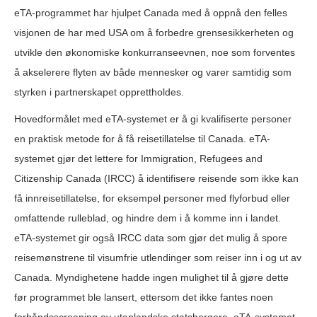
eTA-programmet har hjulpet Canada med å oppnå den felles
visjonen de har med USA om å forbedre grensesikkerheten og
utvikle den økonomiske konkurranseevnen, noe som forventes
å akselerere flyten av både mennesker og varer samtidig som
styrken i partnerskapet opprettholdes.
Hovedformålet med eTA-systemet er å gi kvalifiserte personer
en praktisk metode for å få reisetillatelse til Canada. eTA-
systemet gjør det lettere for Immigration, Refugees and
Citizenship Canada (IRCC) å identifisere reisende som ikke kan
få innreisetillatelse, for eksempel personer med flyforbud eller
omfattende rulleblad, og hindre dem i å komme inn i landet.
eTA-systemet gir også IRCC data som gjør det mulig å spore
reisemønstrene til visumfrie utlendinger som reiser inn i og ut av
Canada. Myndighetene hadde ingen mulighet til å gjøre dette
før programmet ble lansert, ettersom det ikke fantes noen