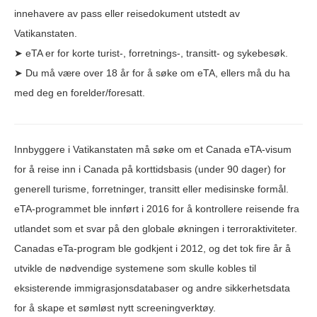
innehavere av pass eller reisedokument utstedt av
Vatikanstaten.
➤ eTA er for korte turist-, forretnings-, transitt- og sykebesøk.
➤ Du må være over 18 år for å søke om eTA, ellers må du ha
med deg en forelder/foresatt.
Innbyggere i Vatikanstaten må søke om et Canada eTA-visum
for å reise inn i Canada på korttidsbasis (under 90 dager) for
generell turisme, forretninger, transitt eller medisinske formål.
eTA-programmet ble innført i 2016 for å kontrollere reisende fra
utlandet som et svar på den globale økningen i terroraktiviteter.
Canadas eTa-program ble godkjent i 2012, og det tok fire år å
utvikle de nødvendige systemene som skulle kobles til
eksisterende immigrasjonsdatabaser og andre sikkerhetsdata
for å skape et sømløst nytt screeningverktøy.