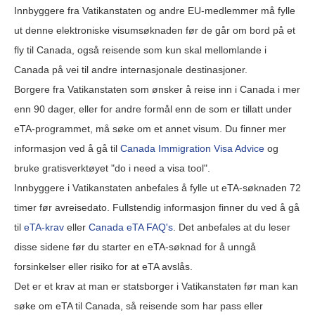
Innbyggere fra Vatikanstaten og andre EU-medlemmer må fylle
ut denne elektroniske visumsøknaden før de går om bord på et
fly til Canada, også reisende som kun skal mellomlande i
Canada på vei til andre internasjonale destinasjoner.
Borgere fra Vatikanstaten som ønsker å reise inn i Canada i mer
enn 90 dager, eller for andre formål enn de som er tillatt under
eTA-programmet, må søke om et annet visum. Du finner mer
informasjon ved å gå til
Canada Immigration Visa Advice
og
bruke gratisverktøyet "do i need a visa tool".
Innbyggere i Vatikanstaten anbefales å fylle ut eTA-søknaden 72
timer før avreisedato. Fullstendig informasjon finner du ved å gå
til
eTA-krav
eller
Canada eTA FAQ's
. Det anbefales at du leser
disse sidene før du starter en eTA-søknad for å unngå
forsinkelser eller risiko for at eTA avslås.
Det er et krav at man er statsborger i Vatikanstaten før man kan
søke om eTA til Canada, så reisende som har pass eller