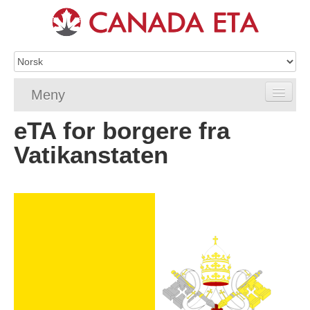
Meny
eTA for borgere fra
Home
Vatikanstaten
eTA-søknad
eTA-krav
Vanlige spørsmål om eTA
Sjekk eTA-status
eTA-ressurser
Kontakt