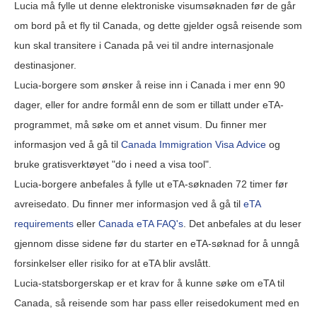
Lucia må fylle ut denne elektroniske visumsøknaden før de går
om bord på et fly til Canada, og dette gjelder også reisende som
kun skal transitere i Canada på vei til andre internasjonale
destinasjoner.
Lucia-borgere som ønsker å reise inn i Canada i mer enn 90
dager, eller for andre formål enn de som er tillatt under eTA-
programmet, må søke om et annet visum. Du finner mer
informasjon ved å gå til
Canada Immigration Visa Advice
og
bruke gratisverktøyet "do i need a visa tool".
Lucia-borgere anbefales å fylle ut eTA-søknaden 72 timer før
avreisedato. Du finner mer informasjon ved å gå til
eTA
requirements
eller
Canada eTA FAQ's
. Det anbefales at du leser
gjennom disse sidene før du starter en eTA-søknad for å unngå
forsinkelser eller risiko for at eTA blir avslått.
Lucia-statsborgerskap er et krav for å kunne søke om eTA til
Canada, så reisende som har pass eller reisedokument med en