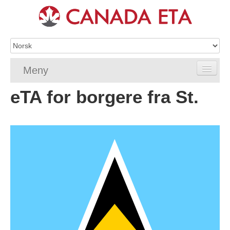
Meny
eTA for borgere fra St.
Home
eTA-søknad
eTA-krav
Vanlige spørsmål om eTA
Sjekk eTA-status
eTA-ressurser
Kontakt