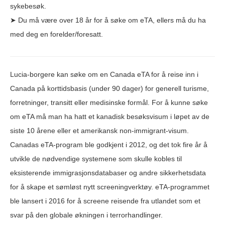
sykebesøk.
➤ Du må være over 18 år for å søke om eTA, ellers må du ha
med deg en forelder/foresatt.
Lucia-borgere kan søke om en Canada eTA for å reise inn i
Canada på korttidsbasis (under 90 dager) for generell turisme,
forretninger, transitt eller medisinske formål. For å kunne søke
om eTA må man ha hatt et kanadisk besøksvisum i løpet av de
siste 10 årene eller et amerikansk non-immigrant-visum.
Canadas eTA-program ble godkjent i 2012, og det tok fire år å
utvikle de nødvendige systemene som skulle kobles til
eksisterende immigrasjonsdatabaser og andre sikkerhetsdata
for å skape et sømløst nytt screeningverktøy. eTA-programmet
ble lansert i 2016 for å screene reisende fra utlandet som et
svar på den globale økningen i terrorhandlinger.