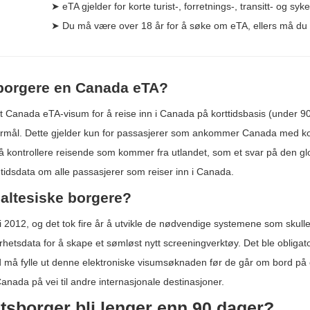
➤ eTA gjelder for korte turist-, forretnings-, transitt- og sy
➤ Du må være over 18 år for å søke om eTA, ellers må du 
sborgere en Canada eTA?
Canada eTA-visum for å reise inn i Canada på korttidsbasis (under 90 
 formål. Dette gjelder kun for passasjerer som ankommer Canada med komm
 kontrollere reisende som kommer fra utlandet, som et svar på den globa
tidsdata om alle passasjerer som reiser inn i Canada.
maltesiske borgere?
012, og det tok fire år å utvikle de nødvendige systemene som skulle 
etsdata for å skape et sømløst nytt screeningverktøy. Det ble obligato
må fylle ut denne elektroniske visumsøknaden før de går om bord på et
nada på vei til andre internasjonale destinasjoner.
tsborger bli lenger enn 90 dager?