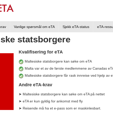
krav
Vanlige spørsmål om eTA
Sjekk eTA-status
eTA-ressu
iske statsborgere
Kvalifisering for eTA
Maltesiske statsborgere kan søke om eTA
Malta var et av de første medlemmene av Canadas eT
Maltesiske statsborgere får rask innreise ved hjelp av
Andre eTA-krav
➤ Maltesiske statsborgere kan søke om eTA på nettet
➤ eTA er kun gyldig for ankomst med fly
➤ Reisende må ha et e-pass som er maskinlesbart.