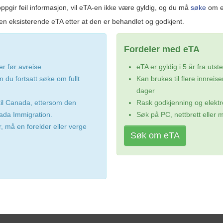
oppgir feil informasjon, vil eTA-en ikke være gyldig, og du må
søke
om en
en eksisterende eTA etter at den er behandlet og godkjent.
Fordeler med eTA
r før avreise
eTA er gyldig i 5 år fra uts
 du fortsatt søke om fullt
Kan brukes til flere innrei
dager
til Canada, ettersom den
Rask godkjenning og elektr
ada Immigration.
Søk på PC, nettbrett eller m
, må en forelder eller verge
Søk om eTA