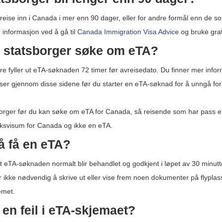
eise inn i Canada i mer enn 90 dager, eller for andre formål enn de s
 informasjon ved å gå til
Canada Immigration Visa Advice
og bruke grati
k statsborger søke om eTA?
re fyller ut eTA-søknaden 72 timer før avreisedato. Du finner mer inf
eser gjennom disse sidene før du starter en eTA-søknad for å unngå forsin
tsborger før du kan søke om eTA for Canada, så reisende som har pass
øksvisum for Canada og ikke en eTA.
 å få en eTA?
t eTA-søknaden normalt blir behandlet og godkjent i løpet av 30 minut
 ikke nødvendig å skrive ut eller vise frem noen dokumenter på flyplas
emet.
 en feil i eTA-skjemaet?