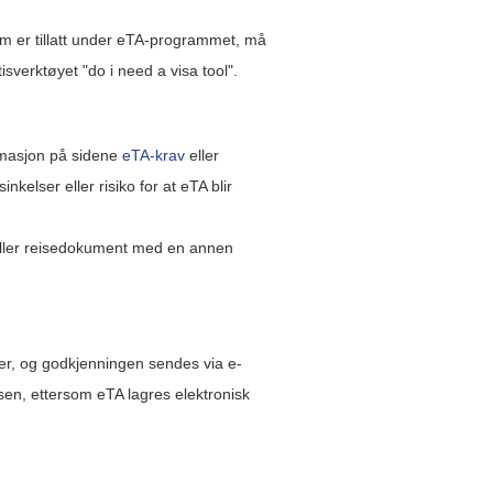
om er tillatt under eTA-programmet, må
sverktøyet "do i need a visa tool".
ormasjon på sidene
eTA-krav
eller
kelser eller risiko for at eTA blir
 eller reisedokument med en annen
ter, og godkjenningen sendes via e-
sen, ettersom eTA lagres elektronisk