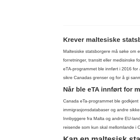
Krever maltesiske stat
Maltesiske statsborgere må søke om et 
forretninger, transitt eller medisinske
eTA-programmet ble innført i 2016 for å
sikre Canadas grenser og for å gi sann
Når ble eTA innført for 
Canada eTa-programmet ble godkjent i 2
immigrasjonsdatabaser og andre sikkerh
Innbyggere fra Malta og andre EU-land 
reisende som kun skal mellomlande i Ca
Kan en maltesisk sta