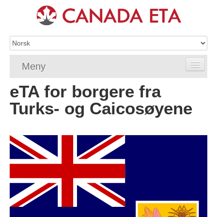
Meny
eTA for borgere fra
Home
Turks- og Caicosøyene
eTA-søknad
eTA-krav
Vanlige spørsmål om eTA
Sjekk eTA-status
eTA-ressurser
Kontakt