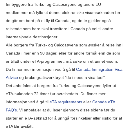
Innbyggere fra Turks- og Caicosøyene og andre EU-
medlemmer må fylle ut denne elektroniske visumsøknaden før
de går om bord på et fly til Canada, og dette gjelder også
reisende som bare skal transitere i Canada på vei til andre
internasjonale destinasjoner.
Alle borgere fra Turks- og Caicosøyene som ønsker å reise inn i
Canada i mer enn 90 dager, eller for andre formål enn de som
er tillatt under eTA-programmet, må søke om et annet visum.
Du finner mer informasjon ved å gå til
Canada Immigration Visa
Advice
og bruke gratisverktøyet "do i need a visa tool".
Det anbefales at borgere fra Turks- og Caicosøyene fyller ut
eTA-søknaden 72 timer før avreisedato. Du finner mer
informasjon ved å gå til
eTA requirements
eller
Canada eTA
FAQ's
. Vi anbefaler at du leser gjennom disse sidene før du
starter en eTA-søknad for å unngå forsinkelser eller risiko for at
eTA blir avslått.