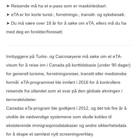
➤ Reisende må ha et e-pass som er maskinlesbart.
➤ eTA er for korte turist-, forretnings-, transitt- og sykebesøk.
➤ Du må være over 18 år for å søke om eTA, ellers må du ha
med deg en forelder/foresatt.
Innbyggere på Turks- og Caicosøyene må søke om et eTA-
visum for å reise inn i Canada på korttidsbasis (under 90 dager)
for generell turisme, forretningsreiser, transitt eller medisinske
formål. eTA-programmet ble innført i 2016 for å kontrollere
reisende fra utlandet som et svar på den globale økningen i
terroraktiviteter.
Canadas eTa-program ble godkjent i 2012, og det tok fire år å
utvikle de nødvendige systemene som skulle kobles til
eksisterende immigrasjonsdatabaser og andre sikkerhetsdata
for å skape et sømløst nytt screeningverktøy.