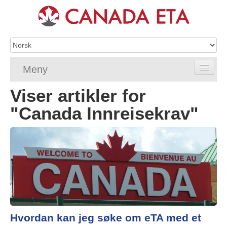
Meny
Viser artikler for
Home
"Canada Innreisekrav"
eTA-søknad
eTA-krav
Vanlige spørsmål om eTA
Sjekk eTA-status
eTA-ressurser
Hvordan kan jeg søke om eTA med et
Kontakt